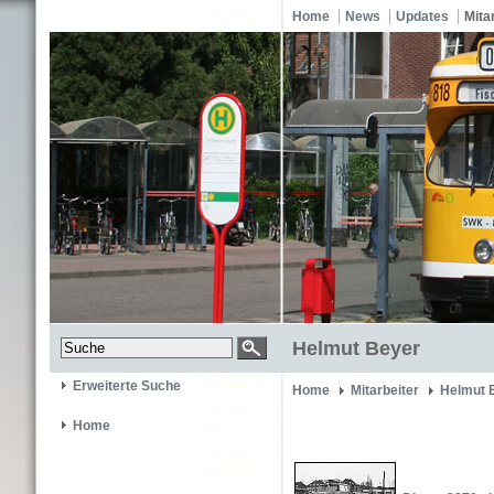
Home
News
Updates
Mita
Helmut Beyer
Erweiterte Suche
Home
Mitarbeiter
Helmut 
Home