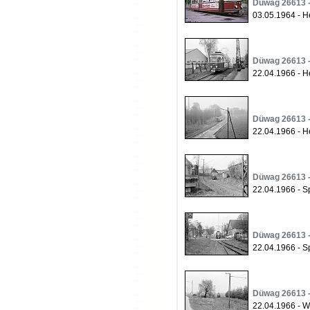
Düwag 26613 -
03.05.1964 - H
Düwag 26613 -
22.04.1966 - H
Düwag 26613 -
22.04.1966 - H
Düwag 26613 -
22.04.1966 - 
Düwag 26613 -
22.04.1966 - 
Düwag 26613 -
22.04.1966 - W