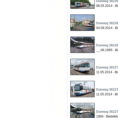
Duewag 38226 
08.05.2014 - Bi
Duewag 38226 
04.09.2014 - Bi
Duewag 38226 
__.08.1995 - Bi
Duewag 38227 
11.05.2014 - Bi
Duewag 38227 
11.05.2014 - Bi
Duewag 38227 
1994 - Bielefel