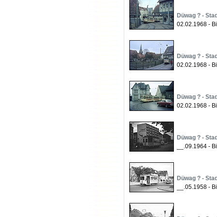
Düwag ? - Stad
02.02.1968 - Bi
Düwag ? - Stad
02.02.1968 - Bi
Düwag ? - Stad
02.02.1968 - B
Düwag ? - Stad
__.09.1964 - Bi
Düwag ? - Stad
__.05.1958 - B