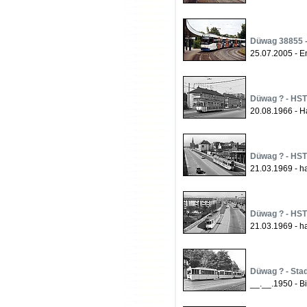
Düwag 38855 -
25.07.2005 - E
Düwag ? - HST
20.08.1966 - 
Düwag ? - HST
21.03.1969 - h
Düwag ? - HST
21.03.1969 - h
Düwag ? - Stad
__.__.1950 - 