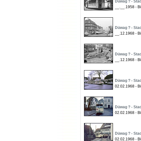
Düwag ? - Stad
__.__.1958 - Bi
Düwag ? - Stad
__.12.1968 - B
Düwag ? - Stad
__.12.1968 - Bi
Düwag ? - Stad
02.02.1968 - B
Düwag ? - Stad
02.02.1968 - Bi
Düwag ? - Stad
02.02.1968 - Bi