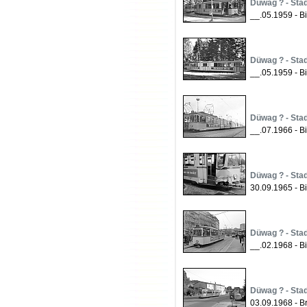
Düwag ? - Stad
__.05.1959 - Bi
Düwag ? - Stad
__.05.1959 - Bi
Düwag ? - Stad
__.07.1966 - Bi
Düwag ? - Stad
30.09.1965 - Bi
Düwag ? - Stad
__.02.1968 - Bi
Düwag ? - Stad
03.09.1968 - Br