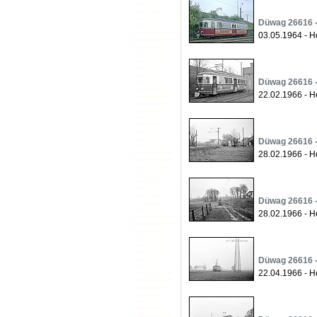
Düwag 26616 -
03.05.1964 - H
Düwag 26616 -
22.02.1966 - H
Düwag 26616 -
28.02.1966 - H
Düwag 26616 -
28.02.1966 - H
Düwag 26616 -
22.04.1966 - H