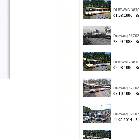
DUEWAG 36702 
01.08.1990 - Bi
Duewag 36702 
28.09.1983 - B
DUEWAG 36705 
02.08.1990 - Bi
Duewag 37102 
07.10.1990 - Bi
Duewag 37107 
11.05.2014 - Bi